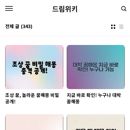
본문 바로가기
드림위키
전체 글
(343)
조상 꿈, 놀라운 꿈해몽 비밀
지금 바로 확인! 누구나 대박
공개!
꿈해몽