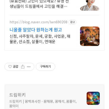
(유료전화) 고민이 있으세요? 유명 선
생님들이 드림콜에서 고민을 해결해
드립니다!
https://blog.naver.com/lwn690208
광고
니올줄 알았다 원하는게 뭔고
신점, 사주팔자, 운세, 궁합, 사업운, 재
물운, 산소점, 살풀이, 연애운
공감
구독하기
드림위키
드림위키 | 꿈백과사전 - 꿈해몽, 꿈해석, 꿈풀이,
꿈의미