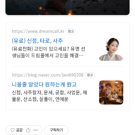
https://www.dreamcall.kr
광고
(유료) 신점, 타로, 사주
(유료전화) 고민이 있으세요? 유명 선
생님들이 드림콜에서 고민을 해결해
드립니다!
https://blog.naver.com/lwn690208
광고
니올줄 알았다 원하는게 뭔고
신점, 사주팔자, 운세, 궁합, 사업운, 재
물운, 산소점, 살풀이, 연애운
공감
구독하기